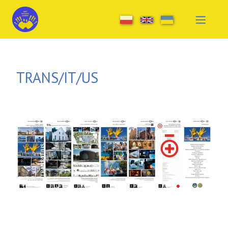
Skip to main content
TRANS/IT/US
Image