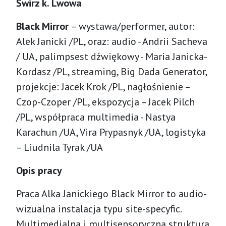
Świrz k. Lwowa
Black Mirror
– wystawa/performer, autor:
Alek Janicki /PL, oraz: audio - Andrii Sacheva
/ UA, palimpsest dźwiękowy - Maria Janicka-
Kordasz /PL, streaming, Big Dada Generator,
projekcje: Jacek Krok /PL, nagłośnienie –
Czop-Czoper /PL, ekspozycja – Jacek Pilch
/PL, współpraca multimedia - Nastya
Karachun /UA, Vira Prypasnyk /UA, logistyka
– Liudnila Tyrak /UA
Opis pracy
Praca Alka Janickiego Black Mirror to audio-
wizualna instalacja typu site-specyfic.
Multimedialna i multisensoryczna struktura